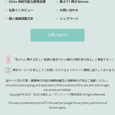
SDGs 持続可能な開発目標
教えて!! 輝きWoman
社員インタビュー
お問い合わせ
個人情報保護方針
トップページ
お問い合わせ
「乳がんに関する正しい知識の普及やがん検診の受診率の向上」に貢献するべく
弊社サービスを安心してご利用いただけるようサイバー保険に加入しております
当サイト内の文章・画像等の内容の無断転載及び複製等の行為はご遠慮ください。
Unauthorized copying and replication of the contents of this site, text and images
are strictly prohibited.
Copyright © 2017 - 2026 大成ヒューマンリソース株式会社 All rights Reserved.
This site is protected by reCAPTCHA and the Google
Privacy Policy
and
Terms of
Service
apply.