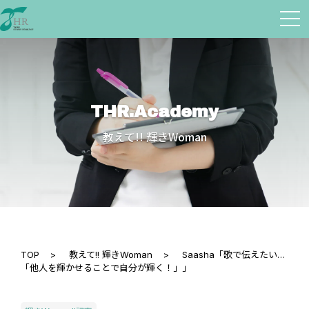
THR.Academy
教えて!! 輝きWoman
TOP
>
教えて!! 輝きWoman
>
Saasha「歌で伝えたい…
「他人を輝かせることで自分が輝く！」」