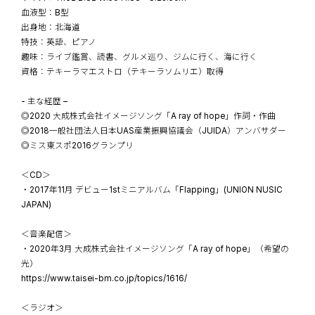
血液型：B型
出身地：北海道
特技：英語、ピアノ
趣味：ライブ鑑賞、読書、グルメ巡り、ジムに行く、海に行く
資格：テキーラマエストロ（テキーラソムリエ）取得
- 主な経歴 –
◎2020 大成株式会社イメージソング「A ray of hope」作詞・作曲
◎2018一般社団法人日本UAS産業振興協議会（JUIDA）アンバサダー
◎ミス東スポ2016グランプリ
＜CD＞
・2017年11月 デビュー1stミニアルバム「Flapping」(UNION NUSIC
JAPAN)
＜音楽配信＞
・2020年3月 大成株式会社イメージソング「A ray of hope」（希望の
光）
https://www.taisei-bm.co.jp/topics/1616/
＜ラジオ＞