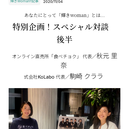
輝きWoman!!記事
2020/11/04
あなたにとって「輝きwoman」とは...
特別企画！スペシャル対談
後半
秋元 里
オンライン直売所「食べチョク」 代表／
奈
駒崎 クララ
式会社KoLabo 代表／