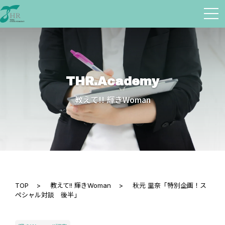
THR.Academy
教えて!! 輝きWoman
TOP
>
教えて!! 輝きWoman
>
秋元 里奈「特別企画！ス
ペシャル対談 後半」