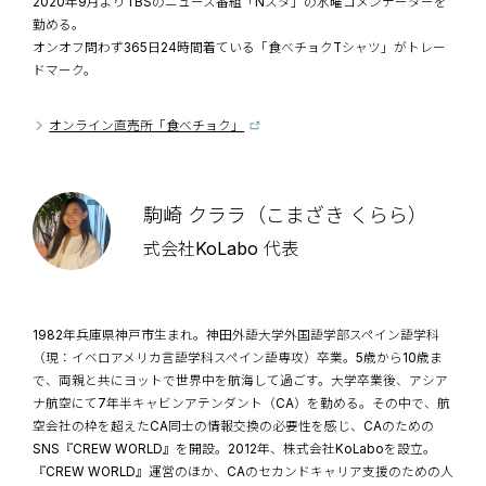
2020年9月よりTBSのニュース番組「Nスタ」の水曜コメンテーターを
勤める。
オンオフ問わず365日24時間着ている「食べチョクTシャツ」がトレー
ドマーク。
オンライン直売所「食べチョク」
駒崎 クララ（こまざき くらら）
式会社KoLabo 代表
1982年兵庫県神戸市生まれ。神田外語大学外国語学部スペイン語学科
（現：イベロアメリカ言語学科スペイン語専攻）卒業。5歳から10歳ま
で、両親と共にヨットで世界中を航海して過ごす。大学卒業後、アシア
ナ航空にて7年半キャビンアテンダント（CA）を勤める。その中で、航
空会社の枠を超えたCA同士の情報交換の必要性を感じ、CAのための
SNS『CREW WORLD』を開設。2012年、株式会社KoLaboを設立。
『CREW WORLD』運営のほか、CAのセカンドキャリア支援のための人