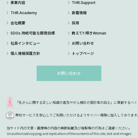
事業内容
THR.Support
THR.Academy
新着情報
会社概要
採用
SDGs 持続可能な開発目標
教えて!! 輝きWoman
社員インタビュー
お問い合わせ
個人情報保護方針
トップページ
お問い合わせ
「乳がんに関する正しい知識の普及やがん検診の受診率の向上」に貢献するべく
弊社サービスを安心してご利用いただけるようサイバー保険に加入しております
当サイト内の文章・画像等の内容の無断転載及び複製等の行為はご遠慮ください。
Unauthorized copying and replication of the contents of this site, text and images