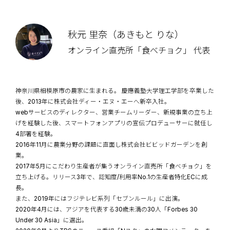
秋元 里奈（あきもと りな）
オンライン直売所「食べチョク」 代表
神奈川県相模原市の農家に生まれる。 慶應義塾大学理工学部を卒業した
後、2013年に株式会社ディー・エヌ・エーへ新卒入社。
webサービスのディレクター、営業チームリーダー、新規事業の立ち上
げを経験した後、スマートフォンアプリの宣伝プロデューサーに就任し
4部署を経験。
2016年11月に農業分野の課題に直面し株式会社ビビッドガーデンを創
業。
2017年5月にこだわり生産者が集うオンライン直売所「食べチョク」を
立ち上げる。リリース3年で、認知度/利用率No.1の生産者特化ECに成
長。
また、2019年にはフジテレビ系列「セブンルール」に出演。
2020年4月には、アジアを代表する30歳未満の30人「Forbes 30
Under 30 Asia」に選出。